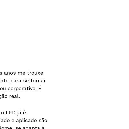
os anos me trouxe
nte para se tornar
ou corporativo. É
ão real.
o LED já é
dado e aplicado são
Home, se adapta à