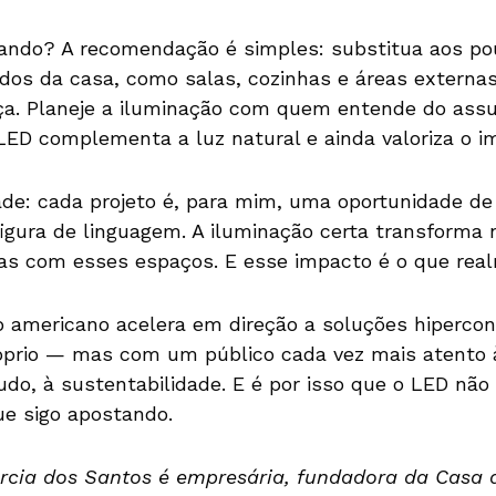
ndo? A recomendação é simples: substitua aos pou
os da casa, como salas, cozinhas e áreas externas
ça. Planeje a iluminação com quem entende do assu
ED complementa a luz natural e ainda valoriza o im
ade: cada projeto é, para mim, uma oportunidade de
figura de linguagem. A iluminação certa transforma
as com esses espaços. E esse impacto é o que rea
americano acelera em direção a soluções hipercone
prio — mas com um público cada vez mais atento à 
tudo, à sustentabilidade. E é por isso que o LED n
ue sigo apostando.
cia dos Santos é empresária, fundadora da Casa