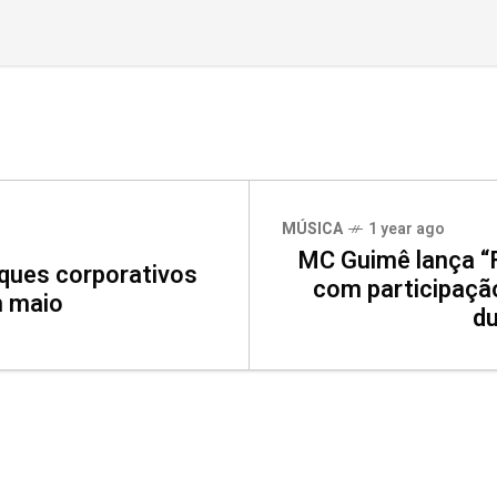
MÚSICA
1 year ago
MC Guimê lança “F
aques corporativos
com participaçã
m maio
du