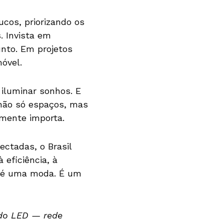
cos, priorizando os
. Invista em
nto. Em projetos
óvel.
 iluminar sonhos. E
 não só espaços, mas
lmente importa.
ctadas, o Brasil
eficiência, à
ão é uma moda. É um
 do LED — rede