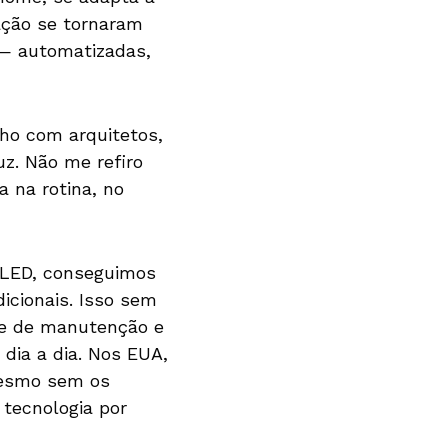
nação se tornaram
s — automatizadas,
lho com arquitetos,
z. Não me refiro
a na rotina, no
 LED, conseguimos
icionais. Isso sem
ade de manutenção e
dia a dia. Nos EUA,
mesmo sem os
 tecnologia por