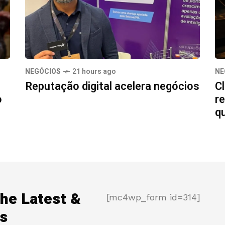
NEGÓCIOS
21 hours ago
NE
Reputação digital acelera negócios
Cl
o
re
q
the Latest &
[mc4wp_form id=314]
s