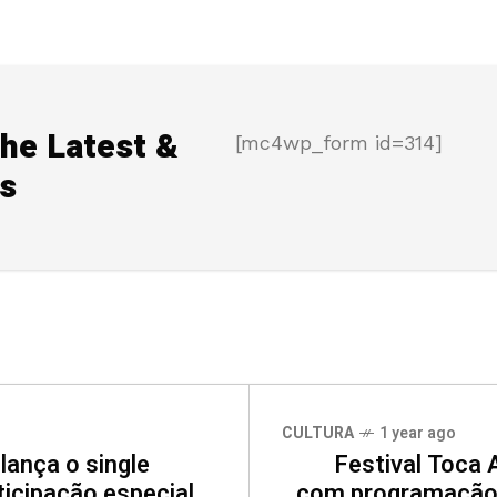
the Latest &
[mc4wp_form id=314]
s
CULTURA
1 year ago
ança o single
Festival Toca 
icipação especial
com programação 