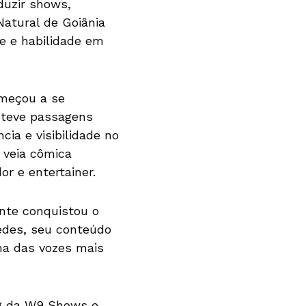
duzir shows,
atural de Goiânia
te e habilidade em
omeçou a se
, teve passagens
cia e visibilidade no
 veia cômica
r e entertainer.
nte conquistou o
redes, seu conteúdo
ma das vozes mais
ng da W9 Shows e