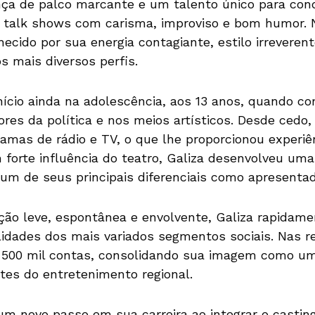
ça de palco marcante e um talento único para con
 talk shows com carisma, improviso e bom humor. N
hecido por sua energia contagiante, estilo irreveren
s mais diversos perfis.
início ainda na adolescência, aos 13 anos, quando c
ores da política e nos meios artísticos. Desde cedo
amas de rádio e TV, o que lhe proporcionou experiên
forte influência do teatro, Galiza desenvolveu uma
um de seus principais diferenciais como apresentado
o leve, espontânea e envolvente, Galiza rapidame
lidades dos mais variados segmentos sociais. Nas 
e 500 mil contas, consolidando sua imagem como u
ntes do entretenimento regional.
um novo passo em sua carreira ao integrar o casti