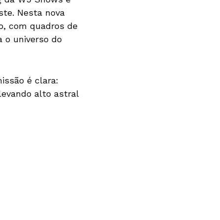
ste. Nesta nova
o, com quadros de
a o universo do
ssão é clara:
levando alto astral