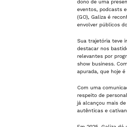
dono de uma presen
eventos, podcasts e
(GO), Galiza é recon
envolver públicos do
Sua trajetória teve 
destacar nos bastid
relevantes por progr
show business. Com 
apurada, que hoje é 
Com uma comunicaçã
respeito de persona
já alcançou mais d
autênticas e cativa
Em 2025, Galiza dá 