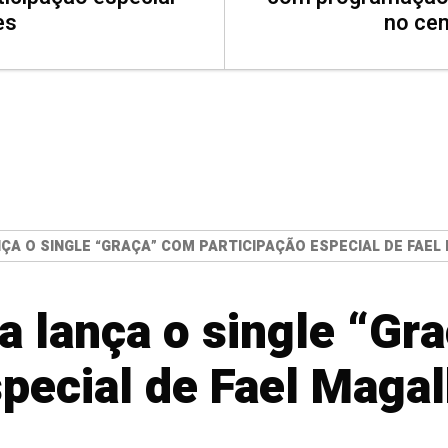
es
no cen
A O SINGLE “GRAÇA” COM PARTICIPAÇÃO ESPECIAL DE FAE
 lança o single “Gr
special de Fael Maga