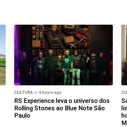
CULTURA
6 hours ago
CU
RS Experience leva o universo dos
S
Rolling Stones ao Blue Note São
lí
Paulo
h
Mu