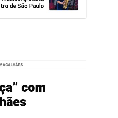
tro de São Paulo
L MAGALHÃES
aça” com
lhães