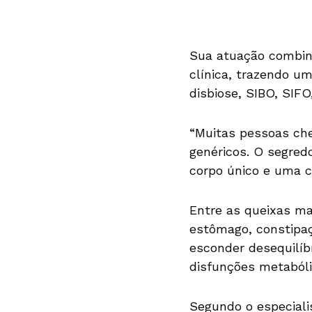
Sua atuação combina
clínica, trazendo um
disbiose, SIBO, SIFO
“Muitas pessoas ch
genéricos. O segred
corpo único e uma c
Entre as queixas m
estômago, constipa
esconder desequilíb
disfunções metabóli
Segundo o especiali