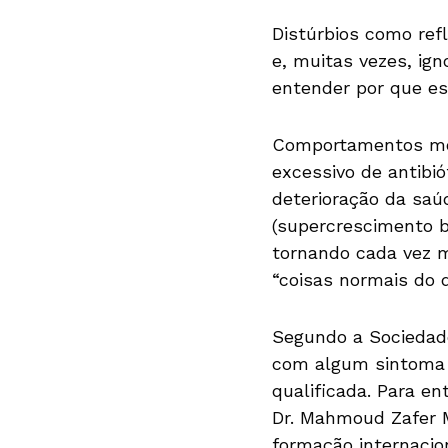
Distúrbios como ref
e, muitas vezes, ig
entender por que es
Comportamentos mod
excessivo de antibió
deterioração da saúd
(supercrescimento ba
tornando cada vez m
“coisas normais do di
Segundo a Sociedade
com algum sintoma 
qualificada. Para e
Dr. Mahmoud Zafer M
formação internacio