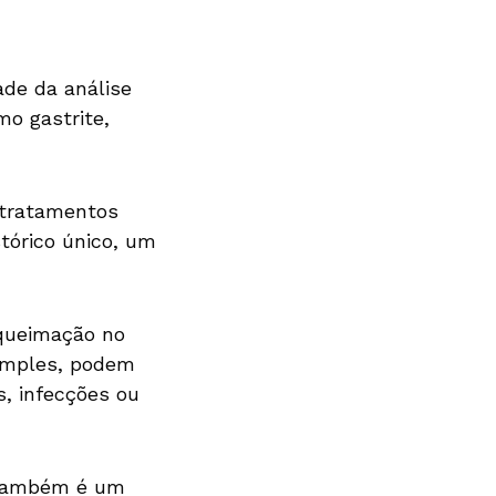
ade da análise
mo gastrite,
 tratamentos
tórico único, um
 queimação no
simples, podem
s, infecções ou
s também é um