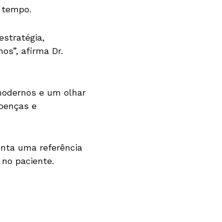
o tempo.
stratégia,
os”, afirma Dr.
 modernos e um olhar
doenças e
enta uma referência
no paciente.