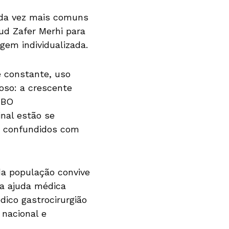
cada vez mais comuns
ud Zafer Merhi para
gem individualizada.
 constante, uso
ioso: a crescente
SIBO
inal estão se
s, confundidos com
da população convive
a ajuda médica
ico gastrocirurgião
 nacional e