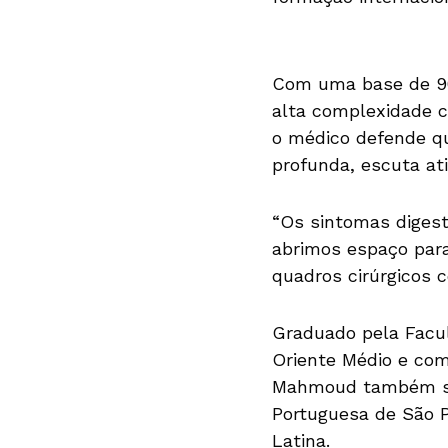
Com uma base de 900
alta complexidade co
o médico defende q
profunda, escuta ati
“Os sintomas digest
abrimos espaço para
quadros cirúrgicos c
Graduado pela Facu
Oriente Médio e com
Mahmoud também se e
Portuguesa de São P
Latina.