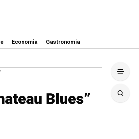
le
Economia
Gastronomia
”
hateau Blues”