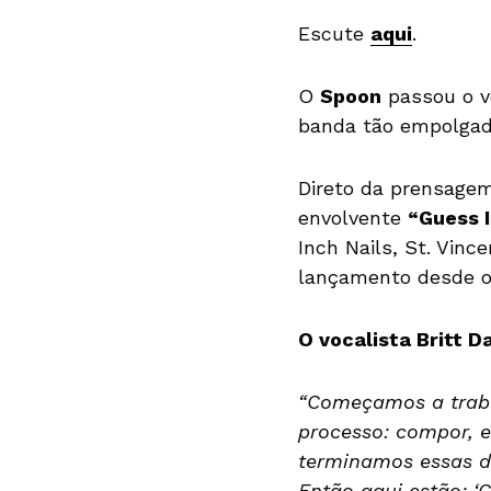
Escute
aqui
.
O
Spoon
passou o v
banda tão empolgada
Direto da prensagem
envolvente
“Guess I
Inch Nails, St. Vin
lançamento desde 
O vocalista Britt D
“Começamos a traba
processo: compor, e
terminamos essas du
Então aqui estão: ‘C