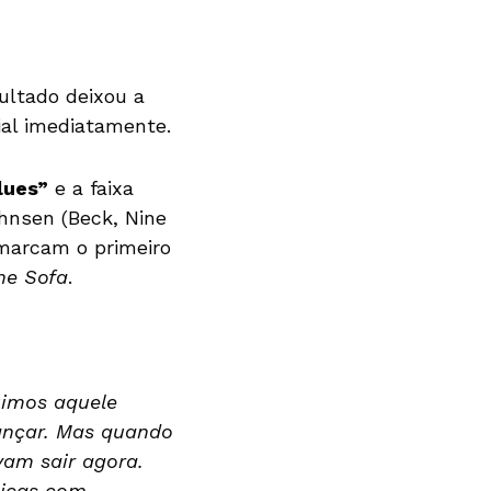
ultado deixou a
al imediatamente.
lues”
e a faixa
ohnsen (Beck, Nine
 marcam o primeiro
he Sofa
.
imos aquele
lançar. Mas quando
vam sair agora.
sicas com