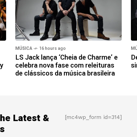
MÚSICA
16 hours ago
MÚ
LS Jack lança ‘Cheia de Charme’ e
D
my
celebra nova fase com releituras
si
de clássicos da música brasileira
the Latest &
[mc4wp_form id=314]
s