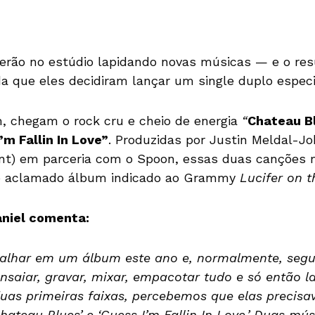
erão no estúdio lapidando novas músicas — e o res
 que eles decidiram lançar um single duplo especi
, chegam o rock cru e cheio de energia
“
Chateau B
’m Fallin In Love”
. Produzidas por Justin Meldal-J
cent) em parceria com o Spoon, essas duas canções
o aclamado álbum indicado ao Grammy
Lucifer on t
aniel comenta:
lhar em um álbum este ano e, normalmente, segu
nsaiar, gravar, mixar, empacotar tudo e só então 
as primeiras faixas, percebemos que elas precisa
hateau Blues’ e ‘Guess I’m Fallin In Love.’ Duas mú