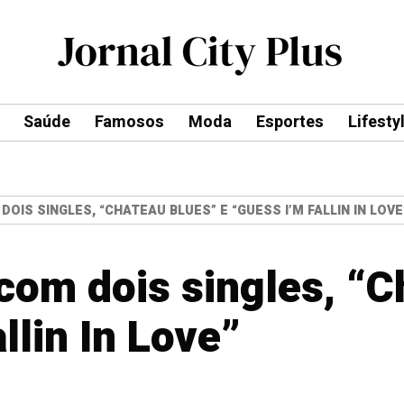
Saúde
Famosos
Moda
Esportes
Lifesty
IS SINGLES, “CHATEAU BLUES” E “GUESS I’M FALLIN IN LOVE
com dois singles, “C
llin In Love”