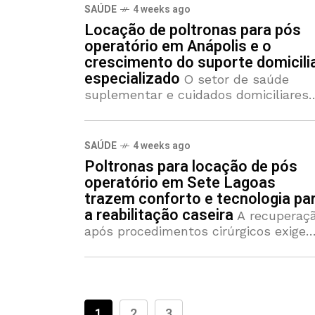
resultados e garantir o máximo bem-
SAÚDE
4 weeks ago
estar. Em cenários de
Locação de poltronas para pós
operatório em Anápolis e o
crescimento do suporte domicili
especializado
O setor de saúde
suplementar e cuidados domiciliares
em Goiás tem apresentado um
crescimento significativo,
especialmente no que diz respeito ao
SAÚDE
4 weeks ago
suporte logístico para pacientes em
Poltronas para locação de pós
fase de reabilitação. A
operatório em Sete Lagoas
trazem conforto e tecnologia pa
a reabilitação caseira
A recuperaç
após procedimentos cirúrgicos exige
cuidados que vão muito além da
medicação. O ambiente doméstico
precisa estar preparado para oferecer
máximo de suporte ao paciente,
garantindo que o
1
2
3