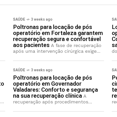
SAÚDE
3 weeks ago
SA
Poltronas para locação de pós
L
operatório em Fortaleza garantem
o
recuperação segura e confortável
C
aos pacientes
s
A fase de recuperação
após uma intervenção cirúrgica exige
do
cuidados que vão muito além do uso de
no
medicamentos e do acompanhamento
se
médico. O repouso adequado é,
re
SAÚDE
3 weeks ago
SA
comprovadamente, um dos pilares
re
Poltronas para locação de pós
P
ci
to
operatório em Governador
c
Valadares: Conforto e segurança
t
na sua recuperação clínica
r
A
do
recuperação após procedimentos
re
os
cirúrgicos exige cuidados que vão muito
ci
além dos medicamentos prescritos
c