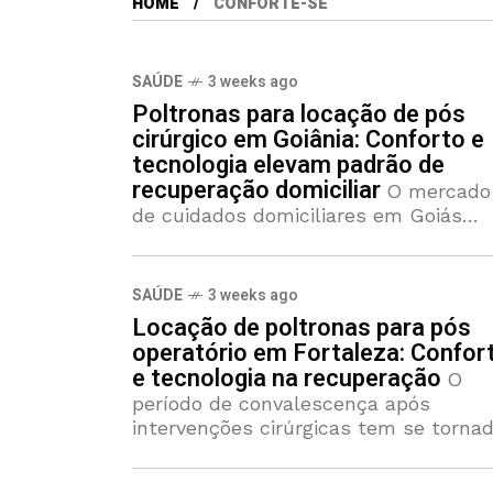
HOME
CONFORTE-SE
SAÚDE
3 weeks ago
Poltronas para locação de pós
cirúrgico em Goiânia: Conforto e
tecnologia elevam padrão de
recuperação domiciliar
O mercado
de cuidados domiciliares em Goiás
apresenta uma evolução significativa
com a introdução de soluções que
unem engenharia ergonômica e
SAÚDE
3 weeks ago
acolhimento humano. O período de
Locação de poltronas para pós
convalescença, especialmente após
operatório em Fortaleza: Confor
intervenções
e tecnologia na recuperação
O
período de convalescença após
intervenções cirúrgicas tem se torna
uma preocupação central para médic
e pacientes que buscam otimizar os