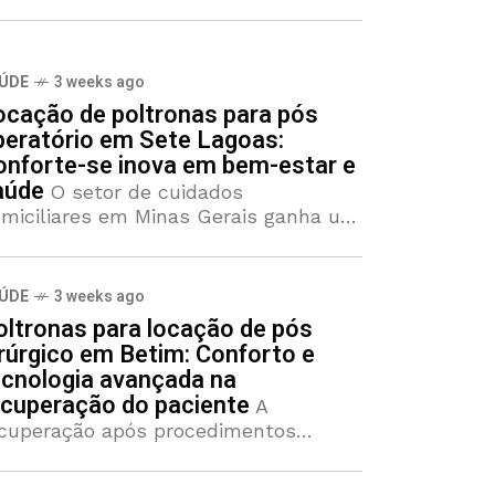
ÚDE
3 weeks ago
ocação de poltronas para pós
peratório em Sete Lagoas:
onforte-se inova em bem-estar e
aúde
O setor de cuidados
miciliares em Minas Gerais ganha um
vo aliado com o fortalecimento de
rviços especializados em ergonomia e
cuperação assistida. A fase de
ÚDE
3 weeks ago
abilitação após procedimentos
oltronas para locação de pós
rúrgicos
irúrgico em Betim: Conforto e
ecnologia avançada na
ecuperação do paciente
A
cuperação após procedimentos
rúrgicos de média e alta
omplexidade demanda atenção