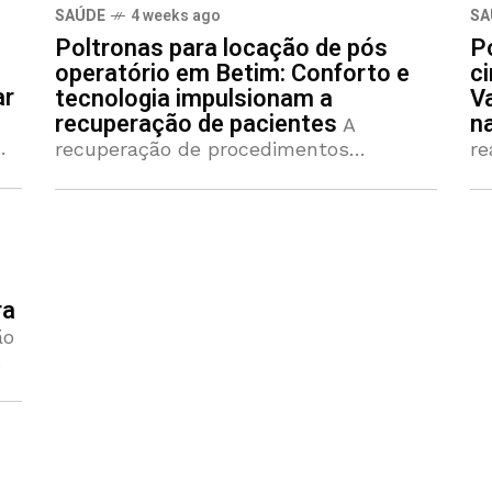
pelos médicos. O ambiente doméstico
re
SAÚDE
4 weeks ago
SA
precisa ser adaptado para garantir que
pa
Poltronas para locação de pós
P
o paciente mantenha a postura
bu
operatório em Betim: Conforto e
c
ar
tecnologia impulsionam a
V
recuperação de pacientes
n
A
recuperação de procedimentos
re
cirúrgicos tem ganhado novos aliados
ci
tecnológicos e logísticos na Região
a
Metropolitana de Belo Horizonte. O
me
período de convalescença, muitas
o
vezes marcado por restrições de
um
movimento e
ra
ão
 o