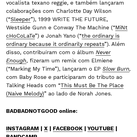
vocalista texano reggie, e também lançaram
colaborações com Charlotte Day Wilson
(“
Sleeper
”), 1999 WRITE THE FUTURE,
Westside Gunn e Conway The Machine (“
MiNt
cHoCoLaTe
”) e Jonah Yano (“
the ordinary is
ordinary because it ordinarily repeats
”). Além
disso, contribuíram com o álbum
Never
Enough
, fizeram um remix com Elmiene
(“Marking My Time”), lançaram o EP
Slow Burn
,
com Baby Rose e participaram do tributo ao
Talking Heads com “
This Must Be The Place
(Naive Melody)
” ao lado de Norah Jones.
BADBADNOTGOOD online:
INSTAGRAM
|
X
|
FACEBOOK
|
YOUTUBE
|
BANDCAMP