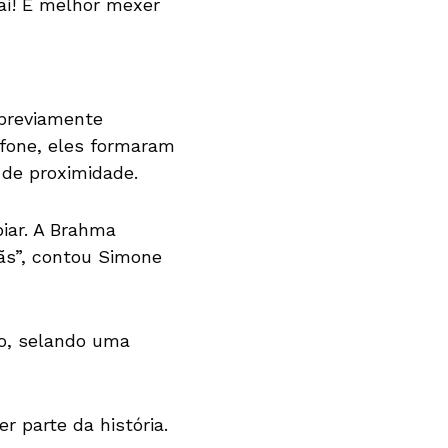
aí! É melhor mexer
 previamente
fone, eles formaram
 de proximidade.
piar. A Brahma
ãs”, contou Simone
ão, selando uma
 parte da história.