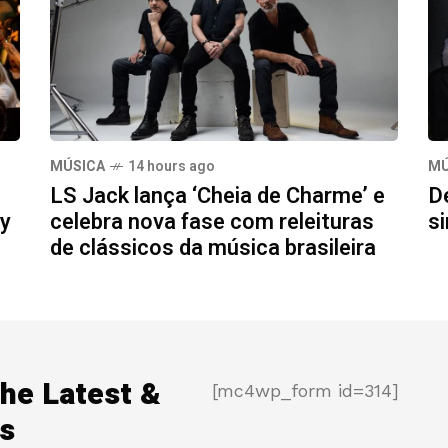
MÚSICA
14 hours ago
MÚ
LS Jack lança ‘Cheia de Charme’ e
D
my
celebra nova fase com releituras
si
de clássicos da música brasileira
the Latest &
[mc4wp_form id=314]
s