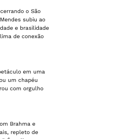
ncerrando o São
 Mendes subiu ao
dade e brasilidade
clima de conexão
spetáculo em uma
ocou um chapéu
brou com orgulho
 com Brahma e
is, repleto de