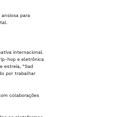
u ansiosa para
tal.
tiva internacional.
rip-hop e eletrônica
e estreia, “Sad
do por trabalhar
com colaborações