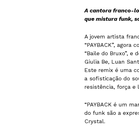
A cantora franco-lo
que mistura funk, so
A jovem artista fra
“PAYBACK”, agora co
“Baile do Bruxo”, e
Giulia Be, Luan San
Este remix é uma c
a sofisticação do s
resistência, força e 
“PAYBACK é um manif
do funk são a expre
Crystal.