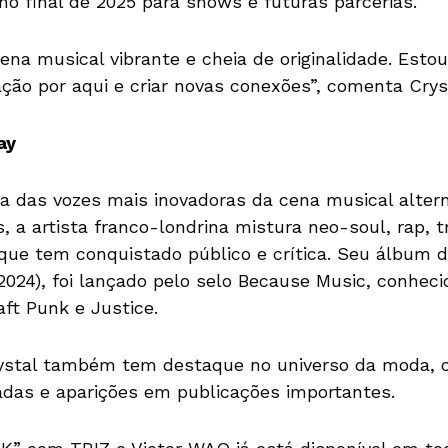
 no final de 2025 para shows e futuras parcerias.
na musical vibrante e cheia de originalidade. Esto
ção por aqui e criar novas conexões”, comenta Crys
ay
a das vozes mais inovadoras da cena musical alterna
a artista franco-londrina mistura neo-soul, rap, t
que tem conquistado público e crítica. Seu álbum d
2024), foi lançado pelo selo Because Music, conheci
t Punk e Justice.
ystal também tem destaque no universo da moda, 
das e aparições em publicações importantes.