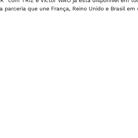
K” com TRIZ e Victor WAO já está disponível em to
sa parceria que une França, Reino Unido e Brasil em