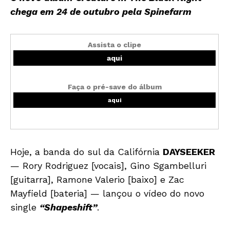
chega em 24 de outubro pela Spinefarm
Assista o clipe
aqui
Faça o pré-save do álbum
aqui
Hoje, a banda do sul da Califórnia
DAYSEEKER
— Rory Rodriguez [vocais], Gino Sgambelluri
[guitarra], Ramone Valerio [baixo] e Zac
Mayfield [bateria] — lançou o vídeo do novo
single
“Shapeshift”
.