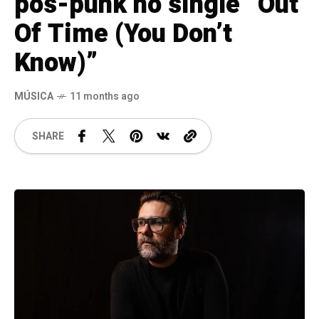
pós-punk no single “Out
Of Time (You Don’t
Know)”
MÚSICA
11 months ago
SHARE