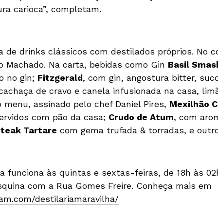
ra carioca”, completam.
 de drinks clássicos com destilados próprios. No 
no Machado. Na carta, bebidas como Gin
Basil Smas
o no gin;
Fitzgerald
, com gin, angostura bitter, suc
cachaça de cravo e canela infusionada na casa, lim
o menu, assinado pelo chef Daniel Pires,
Mexilhão 
servidos com pão da casa;
Crudo de Atum
, com aro
teak Tartare
com gema trufada & torradas, e outr
ha funciona às quintas e sextas-feiras, de 18h às 0
esquina com a Rua Gomes Freire. Conheça mais em
am.com/destilariamaravilha/