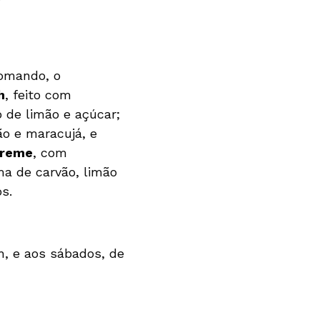
comando, o
h
, feito com
o de limão e açúcar;
ão e maracujá, e
Creme
, com
ma de carvão, limão
os.
2h, e aos sábados, de