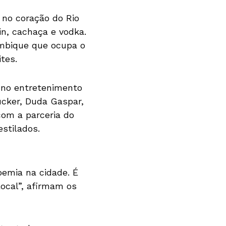
 no coração do Rio
in, cachaça e vodka.
ambique que ocupa o
tes.
s no entretenimento
ucker, Duda Gaspar,
om a parceria do
stilados.
oemia na cidade. É
local”, afirmam os