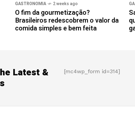
GASTRONOMIA
2 weeks ago
GA
O fim da gourmetização?
S
Brasileiros redescobrem o valor da
q
comida simples e bem feita
g
the Latest &
[mc4wp_form id=314]
s