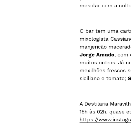
mesclar com a cultu
O bar tem uma carta
mixologista Cassia
manjericão macerad
Jorge Amado
, com 
muitos outros. Já n
mexilhões frescos 
siciliano e tomate;
S
A Destilaria Maravil
15h às 02h, quase 
https://www.instagr