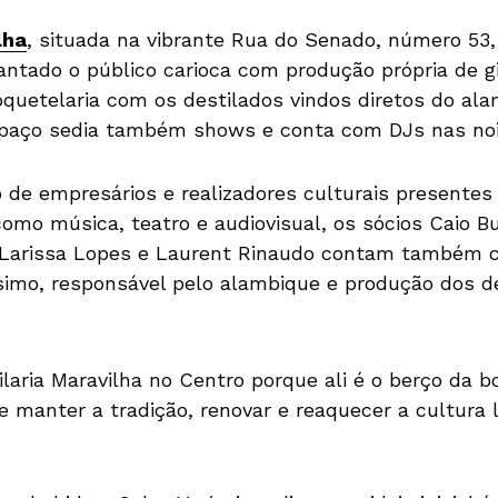
lha
, situada na vibrante Rua do Senado, número 53,
antado o público carioca com produção própria de g
uetelaria com os destilados vindos diretos do al
espaço sedia também shows e conta com DJs nas noi
 de empresários e realizadores culturais presente
como música, teatro e audiovisual, os sócios Caio B
, Larissa Lopes e Laurent Rinaudo contam também c
simo, responsável pelo alambique e produção dos de
laria Maravilha no Centro porque ali é o berço da b
 manter a tradição, renovar e reaquecer a cultura 