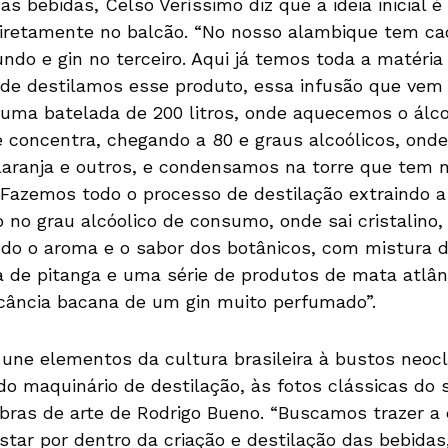
s bebidas, Celso Veríssimo diz que a ideia inicial é
iretamente no balcão. “No nosso alambique tem ca
ndo e gin no terceiro. Aqui já temos toda a matéria
nde destilamos esse produto, essa infusão que vem
uma batelada de 200 litros, onde aquecemos o álco
 e concentra, chegando a 80 e graus alcoólicos, ond
, laranja e outros, e condensamos na torre que tem n
Fazemos todo o processo de destilação extraindo a
o no grau alcóolico de consumo, onde sai cristalino
do o aroma e o sabor dos botânicos, com mistura d
ha de pitanga e uma série de produtos de mata atlâ
icância bacana de um gin muito perfumado”.
ne elementos da cultura brasileira à bustos neocl
do maquinário de destilação, às fotos clássicas do 
obras de arte de Rodrigo Bueno. “Buscamos trazer a 
star por dentro da criação e destilação das bebid