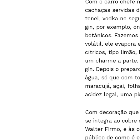
Com o carro chefe na
cachaças servidas d
tonel, vodka no segu
gin, por exemplo, o
botânicos. Fazemos 
volátil, ele evapora
cítricos, tipo limão
um charme a parte. 
gin. Depois o prepar
água, só que com to
maracujá, açaí, fol
acidez legal, uma p
Com decoração que u
se integra ao cobre 
Walter Firmo, e às 
público de como é e