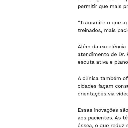
permitir que mais p
“Transmitir o que a
treinados, mais pac
Além da excelência 
atendimento de Dr. R
escuta ativa e plano
A clínica também of
cidades façam consu
orientações via víd
Essas inovações sã
aos pacientes. As t
óssea, o que reduz 