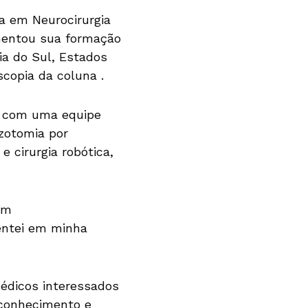
a em Neurocirurgia
ementou sua formação
ia do Sul, Estados
copia da coluna .
ua com uma equipe
izotomia por
 cirurgia robótica,
om
entei em minha
édicos interessados
o conhecimento e