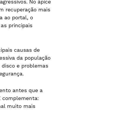
agressivos. No ápice
em recuperação mais
a ao portal, o
as principais
ipais causas de
essiva da população
e disco e problemas
segurança.
mento antes que a
 E complementa:
nal muito mais