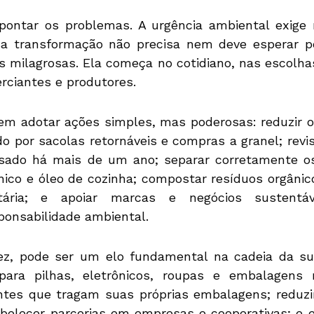
ontar os problemas. A urgência ambiental exige
ssa transformação não precisa nem deve esperar p
es milagrosas. Ela começa no cotidiano, nas escol
ciantes e produtores.
dem adotar ações simples, mas poderosas: reduzir 
do por sacolas retornáveis e compras a granel; revi
sado há mais de um ano; separar corretamente o
rônico e óleo de cozinha; compostar resíduos orgâni
tária; e apoiar marcas e negócios sustentáv
ponsabilidade ambiental.
ez, pode ser um elo fundamental na cadeia da sus
ara pilhas, eletrônicos, roupas e embalagens re
entes que tragam suas próprias embalagens; reduzi
abelecer parcerias em empresas e cooperativas; e 