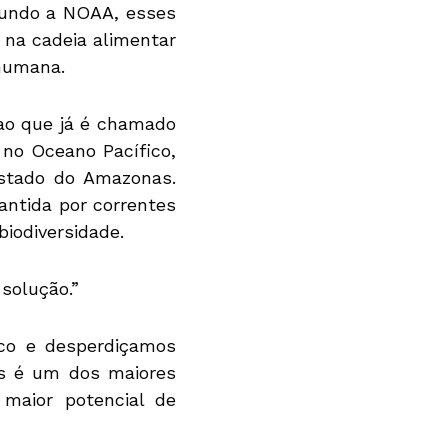
egundo a NOAA, esses
 na cadeia alimentar
humana.
ao que já é chamado
 no Oceano Pacífico,
stado do Amazonas.
antida por correntes
iodiversidade.
solução.”
co e desperdiçamos
os é um dos maiores
maior potencial de