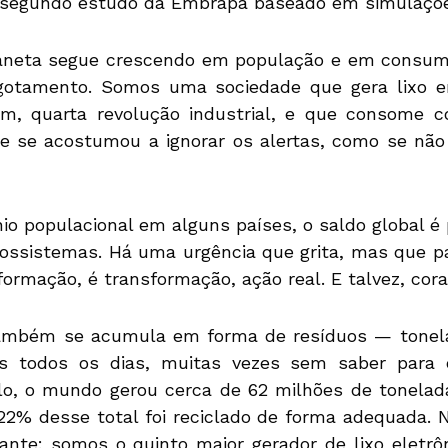
 segundo estudo da Embrapa baseado em simulaçõe
laneta segue crescendo em população e em consu
sgotamento. Somos uma sociedade que gera lixo em
m, quarta revolução industrial, e que consome 
que se acostumou a ignorar os alertas, como se nã
o populacional em alguns países, o saldo global é p
ossistemas. Há uma urgência que grita, mas que pa
formação, é transformação, ação real. E talvez, cor
também se acumula em forma de resíduos — tonel
os todos os dias, muitas vezes sem saber para
o, o mundo gerou cerca de 62 milhões de toneladas
2% desse total foi reciclado de forma adequada. No
ante: somos o quinto maior gerador de lixo eletr