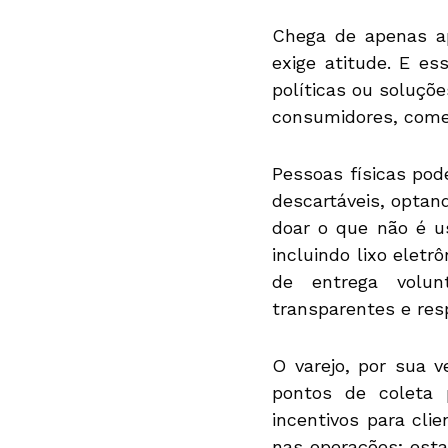
Chega de apenas ap
exige atitude. E e
políticas ou soluçõ
consumidores, comer
Pessoas físicas po
descartáveis, optan
doar o que não é u
incluindo lixo elet
de entrega volun
transparentes e res
O varejo, por sua v
pontos de coleta p
incentivos para cli
nas operações; est