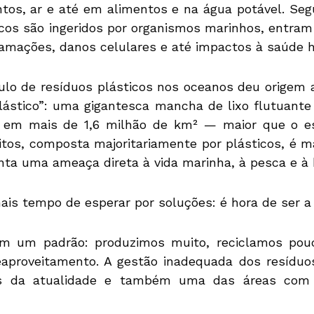
entos, ar e até em alimentos e na água potável. S
cos são ingeridos por organismos marinhos, entram
lamações, danos celulares e até impactos à saúde 
ulo de resíduos plásticos nos oceanos deu origem 
lástico”: uma gigantesca mancha de lixo flutuante
 em mais de 1,6 milhão de km² — maior que o e
tos, composta majoritariamente por plásticos, é m
nta uma ameaça direta à vida marinha, à pesca e à b
ais tempo de esperar por soluções: é hora de ser a 
am um padrão: produzimos muito, reciclamos pou
eaproveitamento. A gestão inadequada dos resídu
is da atualidade e também uma das áreas com 