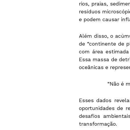
rios, praias, sedim
resíduos microscópi
e podem causar inf
Além disso, o acúm
de “continente de p
com área estimada
Essa massa de detri
oceânicas e represe
“Não é m
Esses dados revel
oportunidades de r
desafios ambienta
transformação.