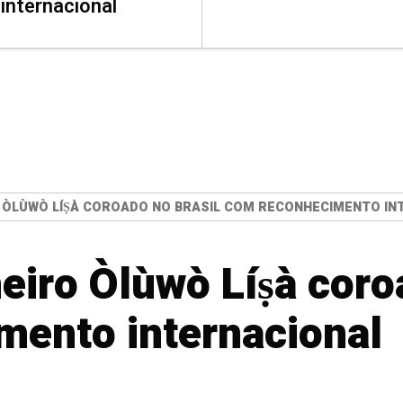
internacional
O ÒLÙWÒ LÍṢÀ COROADO NO BRASIL COM RECONHECIMENTO I
eiro Òlùwò Líṣà coro
mento internacional