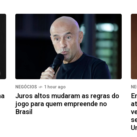
NEGÓCIOS
1 hour ago
NE
ma
Juros altos mudaram as regras do
E
jogo para quem empreende no
a
Brasil
v
s
U