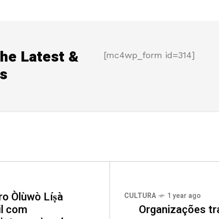
the Latest &
[mc4wp_form id=314]
s
iro Òlùwò Líṣà
CULTURA
1 year ago
il com
Organizações t