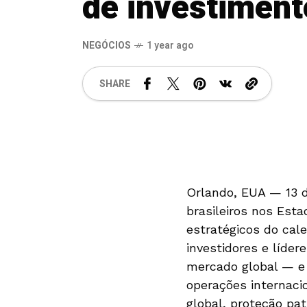
de investiment
NEGÓCIOS
1 year ago
SHARE
Orlando, EUA — 13 
brasileiros nos Est
estratégicos do cale
investidores e líde
mercado global — e
operações internacio
global, proteção pat