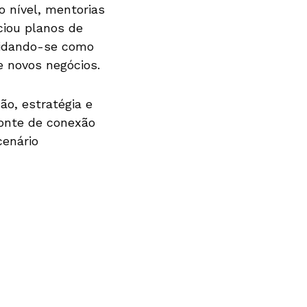
o nível, mentorias
ciou planos de
lidando-se como
 novos negócios.
o, estratégia e
ponte de conexão
cenário