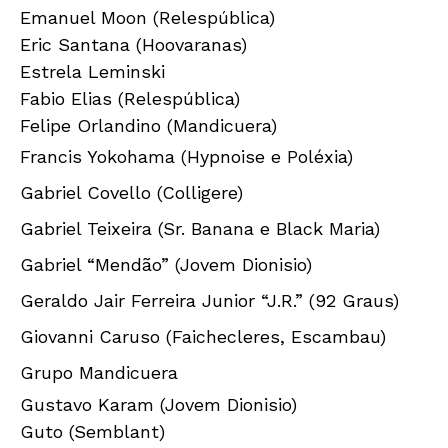
Emanuel Moon (Relespública)
Eric Santana (Hoovaranas)
Estrela Leminski
Fabio Elias (Relespública)
Felipe Orlandino (Mandicuera)
Francis Yokohama (Hypnoise e
P
oléxia)
Gabriel Covello (Colligere)
Gabriel Teixeira (Sr. Banana e Black
M
aria)
Gabriel “Mendão” (Jovem Dionisio)
Geraldo Jair Ferreira Junior “J.R.” (92 Graus)
Giovanni Caruso (Faichecleres,
Escambau)
Grupo Mandicuera
Gustavo Karam (Jovem Dionisio)
Guto (Semblant)