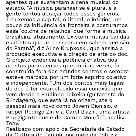
agentes que sustentam a cena musical do
estado. “A música paranaense é plural e a
gente tentou abraçar todos esses gêneros.
Trouxemos a capital, o litoral, o interior, um
pouco da influência da fronteira e costuramos
essa ‘colcha de retalhos’ que forma a música
brasileira, atualmente. Existem muitas bandas
e artistas que as pessoas nem sabem que são
do Paraná”, diz Aline Krupkoski, que assina a
produção executiva e a direção de arte do doc.
O projeto evidencia a potência criativa dos
artistas paranaenses que, muitas vezes, foi
construída fora dos grandes centros e sempre
esteve marcada por um forte espírito coletivo
e independente. “Um dos pontos mais legais
do doc é ter estabelecido essa conexão que
vem desde o Paulinho Teixeira (guitarrista do
Blindagem), que está lá na origem, até o
pessoal mais novo como Jovem Dionisio, o
rapper Rodrigo Zin e a Carol Biazin, uma artista
Pop gigante que é de Campo Mourão”, analisa
Tony.
Realizado com apoio da Secretaria de Estado
da Cultura do Paraná, por meio da Política