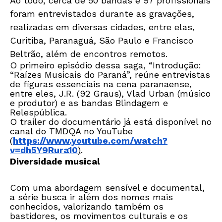
Ao todo, cerca de 50 bandas e 97 profissionais
foram entrevistados durante as gravações,
realizadas em diversas cidades, entre elas,
Curitiba, Paranaguá, São Paulo e Francisco
Beltrão, além de encontros remotos.
O primeiro episódio dessa saga, “Introdução:
“Raízes Musicais do Paraná”, reúne entrevistas
de figuras essenciais na cena paranaense,
entre eles, J.R. (92 Graus), Vlad Urban (músico
e produtor) e as bandas Blindagem e
Relespública.
O trailer do documentário já está disponível no
canal do TMDQA no YouTube
(
https://www.youtube.com/watch?
v=dh5Y9Rura10
)
.
Diversidade musical
Com uma abordagem sensível e documental,
a série busca ir além dos nomes mais
conhecidos, valorizando também os
bastidores, os movimentos culturais e os