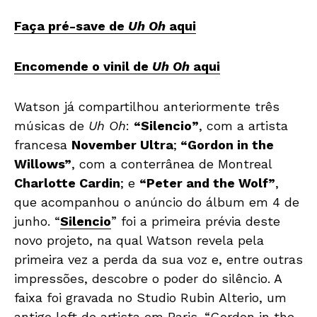
Faça pré-save de
Uh Oh
aqui
Encomende o vinil de
Uh Oh
aqui
Watson já compartilhou anteriormente três
músicas de
Uh Oh
:
“Silencio”
, com a artista
francesa
November Ultra
;
“Gordon in the
Willows”
, com a conterrânea de Montreal
Charlotte Cardin
; e
“Peter and the Wolf”
,
que acompanhou o anúncio do álbum em 4 de
junho. “
Silencio
” foi a primeira prévia deste
novo projeto, na qual Watson revela pela
primeira vez a perda da sua voz e, entre outras
impressões, descobre o poder do silêncio. A
faixa foi gravada no Studio Rubin Alterio, um
antigo loft de artista em Paris. “Gordon in the