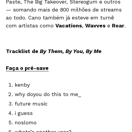
Paste, The Big Takeover, Stereogum e outros
— somando mais de 800 milhões de streams
ao todo. Cano também já esteve em turnê
com artistas como
Vacations
,
Wavves
e
Roar
.
Tracklist de
By Them, By You, By Me
Faça o pré-save
kenby
why doyou do this to me_
future music
i guess
noslomo
whats’s another year?