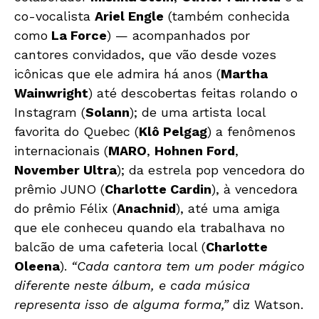
co-vocalista
Ariel Engle
(também conhecida
como
La Force
) — acompanhados por
cantores convidados, que vão desde vozes
icônicas que ele admira há anos (
Martha
Wainwright
) até descobertas feitas rolando o
Instagram (
Solann
); de uma artista local
favorita do Quebec (
Klô Pelgag
) a fenômenos
internacionais (
MARO
,
Hohnen Ford
,
November Ultra
); da estrela pop vencedora do
prêmio JUNO (
Charlotte Cardin
), à vencedora
do prêmio Félix (
Anachnid
), até uma amiga
que ele conheceu quando ela trabalhava no
balcão de uma cafeteria local (
Charlotte
Oleena
).
“Cada cantora tem um poder mágico
diferente neste álbum, e cada música
representa isso de alguma forma,”
diz Watson.