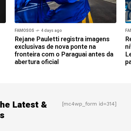
FAMOSOS
4 days ago
FA
Rejane Pauletti registra imagens
R
exclusivas de nova ponte na
ní
fronteira com o Paraguai antes da
L
abertura oficial
p
the Latest &
[mc4wp_form id=314]
s