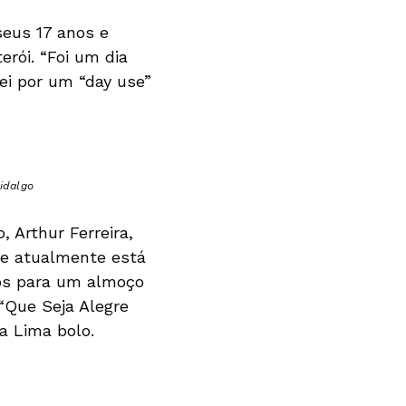
seus 17 anos e
erói. “Foi um dia
ei por um “day use”
idalgo
 Arthur Ferreira,
que atualmente está
dos para um almoço
“Que Seja Alegre
a Lima bolo.