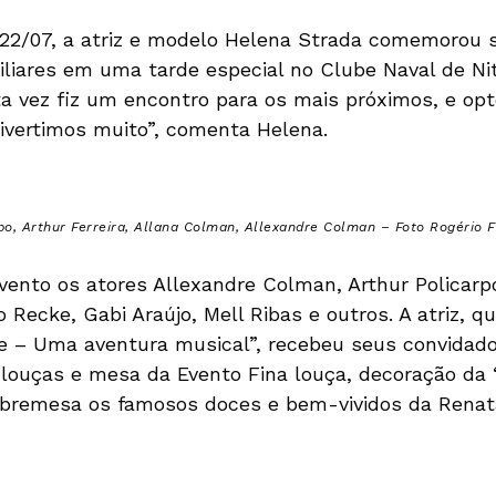
22/07, a atriz e modelo Helena Strada comemorou 
liares em uma tarde especial no Clube Naval de Nit
ta vez fiz um encontro para os mais próximos, e opt
divertimos muito”, comenta Helena.
po, Arthur Ferreira, Allana Colman, Allexandre Colman – Foto Rogério F
nto os atores Allexandre Colman, Arthur Policarpo,
 Recke, Gabi Araújo, Mell Ribas e outros. A atriz, 
ce – Uma aventura musical”, recebeu seus convida
louças e mesa da Evento Fina louça, decoração da 
obremesa os famosos doces e bem-vividos da Renat