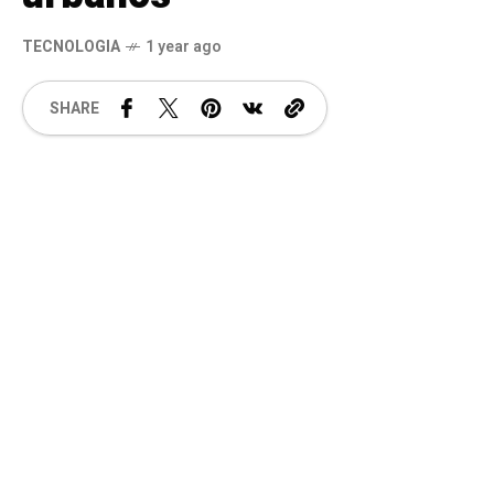
TECNOLOGIA
1 year ago
SHARE
Confira inovações que transformam o
transporte público e dão mais segurança
Em 2024, o Brasil registrou 3.291 mortes em
acidentes com caminhões e ônibus, uma alta
de 26% em relação aos registros de 2023, de
acordo com um levantamento da Polícia