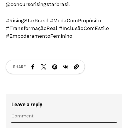
@concursorisingstarbrasil
#RisingStarBrasil #ModaComPropósito
#TransformaçãoReal #InclusãoComEstilo
#EmpoderamentoFeminino
SHARE
Leave a reply