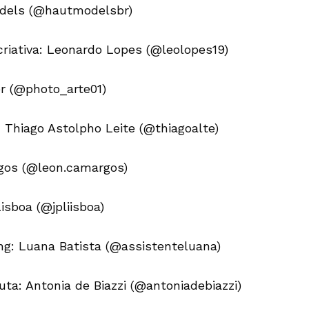
odels (@hautmodelsbr)
criativa: Leonardo Lopes (@leolopes19)
er (@photo_arte01)
: Thiago Astolpho Leite (@thiagoalte)
gos (@leon.camargos)
isboa (@jpliisboa)
ng: Luana Batista (@assistenteluana)
ta: Antonia de Biazzi (@antoniadebiazzi)