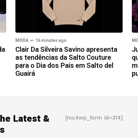
MODA
16 minutes ago
M
da
Clair Da Silveira Savino apresenta
J
as tendências da Salto Couture
q
para o Dia dos Pais em Salto del
m
Guairá
p
the Latest &
[mc4wp_form id=314]
s