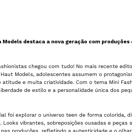
ia Models destaca a nova geração com produções 
ashionistas chegou com tudo! No mais recente editor
 Haut Models, adolescentes assumem o protagoni
 atitude e muita criatividade. Com o tema Mini Fash
liberdade de estilo e a personalidade única dos peq
ial foi explorar o universo teen de forma colorida, 
. Looks vibrantes, sobreposições ousadas e peças 
as produções, refletindo a autenticidade e o olh