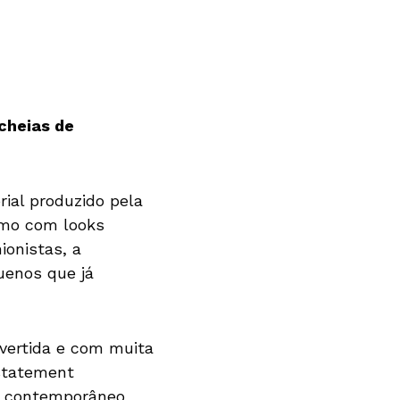
cheias de
ial produzido pela
smo com looks
ionistas, a
uenos que já
divertida e com muita
statement
ar contemporâneo