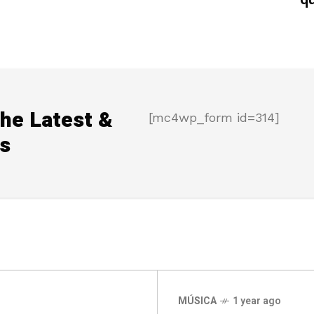
the Latest &
[mc4wp_form id=314]
s
MÚSICA
1 year ago