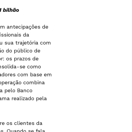
1 bilhão
em antecipações de
issionais da
u sua trajetória com
o do público de
r: os prazos de
nsolida-se como
riadores com base em
 operação combina
da pelo Banco
ama realizado pela
e os clientes da
s. Quando se fala