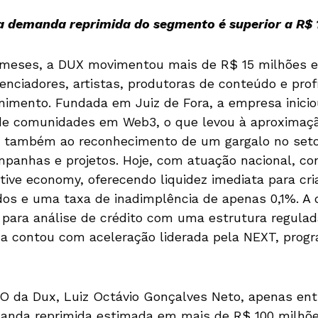
a demanda reprimida do segmento é superior a R$ 
 meses, a DUX movimentou mais de R$ 15 milhões 
uenciadores, artistas, produtoras de conteúdo e prof
enimento. Fundada em Juiz de Fora, a empresa inicio
de comunidades em Web3, o que levou à aproximaçã
 e também ao reconhecimento de um gargalo no seto
panhas e projetos. Hoje, com atuação nacional, co
tive economy, oferecendo liquidez imediata para c
os e uma taxa de inadimplência de apenas 0,1%. A
ial para análise de crédito com uma estrutura regula
ma contou com aceleração liderada pela NEXT, progr
 da Dux, Luiz Octávio Gonçalves Neto, apenas entr
anda reprimida estimada em mais de R$ 100 milhõe