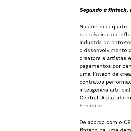
Segundo a fintech, 
Nos últimos quatro
recebíveis para infl
indústria do entret
o desenvolvimento 
creators e artistas
pagamentos por cam
uma fintech da crea
contratos performad
inteligência artific
Central. A platafor
Fenasbac.
De acordo com o CEO
fintech há uma dem