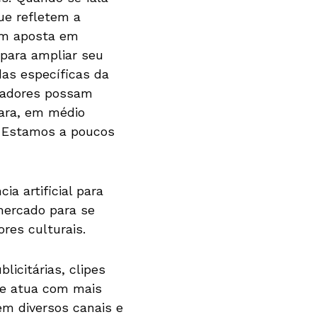
ue refletem a
ém aposta em
 para ampliar seu
das específicas da
riadores possam
para, em médio
. Estamos a poucos
ia artificial para
mercado para se
res culturais.
icitárias, clipes
de atua com mais
 em diversos canais e