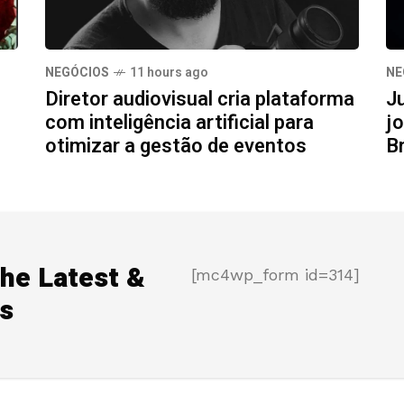
NEGÓCIOS
11 hours ago
NE
Diretor audiovisual cria plataforma
J
com inteligência artificial para
j
otimizar a gestão de eventos
Br
the Latest &
[mc4wp_form id=314]
s