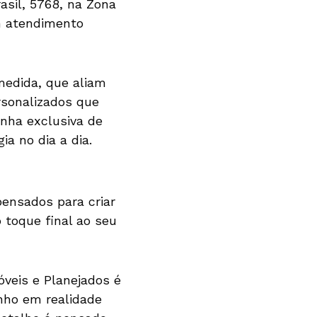
asil, 5768, na Zona
m atendimento
medida, que aliam
rsonalizados que
inha exclusiva de
a no dia a dia.
pensados para criar
toque final ao seu
óveis e Planejados
é
nho em realidade