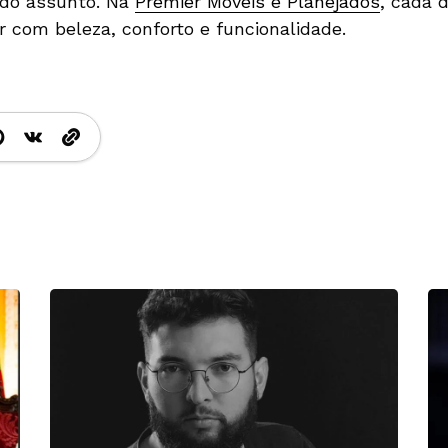
do assunto. Na
Premier Móveis e Planejados
, cada 
ar com beleza, conforto e funcionalidade.