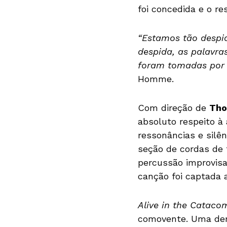
foi concedida e o r
“Estamos tão despid
despida, as palavra
foram tomadas por a
Homme.
Com direção de
Th
absoluto respeito à 
ressonâncias e silê
seção de cordas de 
percussão improvisa
canção foi captada 
Alive in the Cataco
comovente. Uma demo