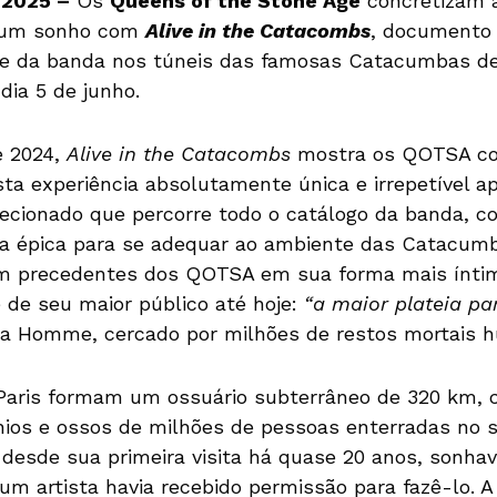
 2025 –
Os
Queens of the Stone Age
concretizam a
e um sonho com
Alive in the Catacombs
, documento 
ce da banda nos túneis das famosas Catacumbas de
dia 5 de junho.
e 2024,
Alive in the Catacombs
mostra os QOTSA co
sta experiência absolutamente única e irrepetível a
ecionado que percorre todo o catálogo da banda, 
a épica para se adequar ao ambiente das Catacumb
m precedentes dos QOTSA em sua forma mais ínti
e de seu maior público até hoje:
“a maior plateia pa
ua Homme, cercado por milhões de restos mortais 
aris formam um ossuário subterrâneo de 320 km, 
nios e ossos de milhões de pessoas enterradas no 
l desde sua primeira visita há quase 20 anos, sonha
m artista havia recebido permissão para fazê-lo. A 