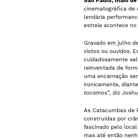
São Paulo, maio de
cinematográfica d
lendária performan
estreia acontece no 
Gravado em julho d
vistos ou ouvidos. E
cuidadosamente sel
reinventada de form
uma encarnação se
ironicamente, diant
tocamos”
, diz Josh
As Catacumbas de P
construídas por crâ
fascinado pelo loca
mas até então nenhu