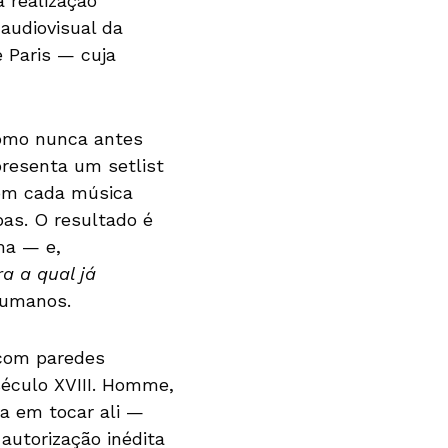
 realização
audiovisual da
 Paris — cuja
mo nunca antes
presenta um setlist
com cada música
as. O resultado é
ma — e,
ra a qual já
humanos.
com paredes
século XVIII. Homme,
va em tocar ali —
autorização inédita