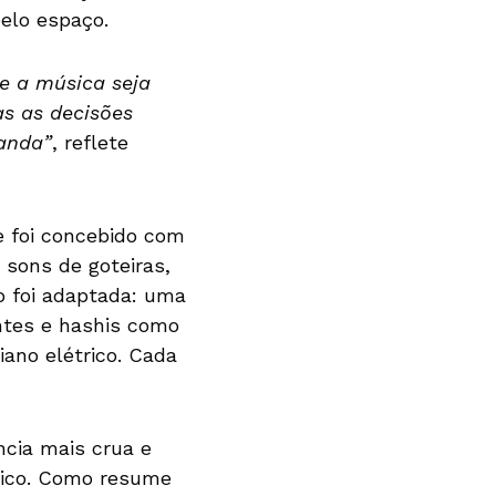
elo espaço.
e a música seja
as as decisões
manda”
, reflete
me foi concebido com
 sons de goteiras,
o foi adaptada: uma
entes e hashis como
ano elétrico. Cada
cia mais crua e
stico. Como resume