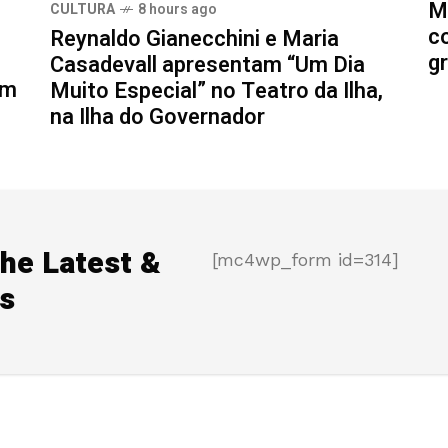
M
CULTURA
8 hours ago
c
Reynaldo Gianecchini e Maria
g
Casadevall apresentam “Um Dia
im
Muito Especial” no Teatro da Ilha,
na Ilha do Governador
the Latest &
[mc4wp_form id=314]
s