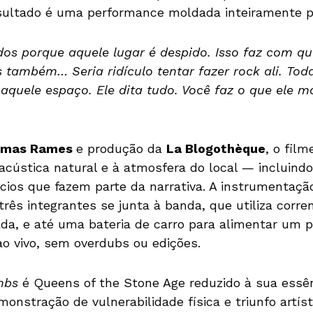
esultado é uma performance moldada inteiramente p
os porque aquele lugar é despido. Isso faz com qu
s também… Seria ridículo tentar fazer rock ali. Tod
quele espaço. Ele dita tudo. Você faz o que ele 
omas Rames
e produção da
La Blogothèque
, o fil
acústica natural e à atmosfera do local — incluindo
ncios que fazem parte da narrativa. A instrumentaçã
três integrantes se junta à banda, que utiliza corr
da, e até uma bateria de carro para alimentar um pi
ao vivo, sem overdubs ou edições.
mbs
é Queens of the Stone Age reduzido à sua essên
nstração de vulnerabilidade física e triunfo artí