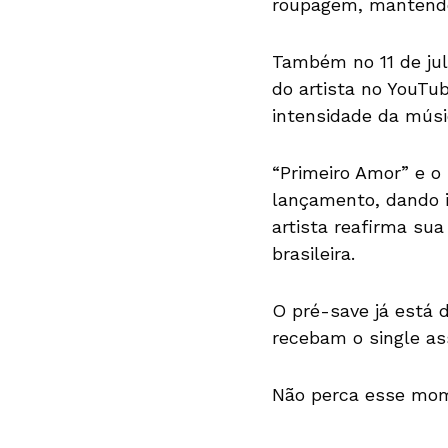
roupagem, mantendo 
Também no 11 de julh
do artista no YouT
intensidade da músi
“Primeiro Amor” e o 
lançamento, dando i
artista reafirma su
brasileira.
O pré-save já está d
recebam o single as
Não perca esse mome