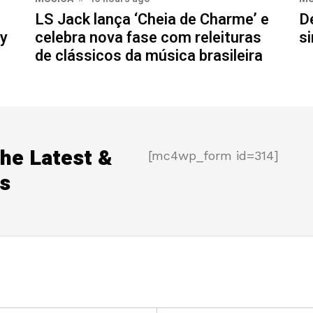
LS Jack lança ‘Cheia de Charme’ e
D
my
celebra nova fase com releituras
si
de clássicos da música brasileira
the Latest &
[mc4wp_form id=314]
s