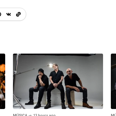
MÚSICA
13 hours ago
MÚ