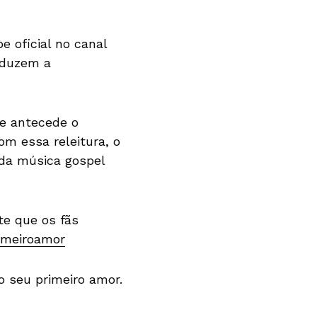
e oficial no canal
aduzem a
ue antecede o
om essa releitura, o
 da música gospel
te que os fãs
rimeiroamor
o seu primeiro amor.