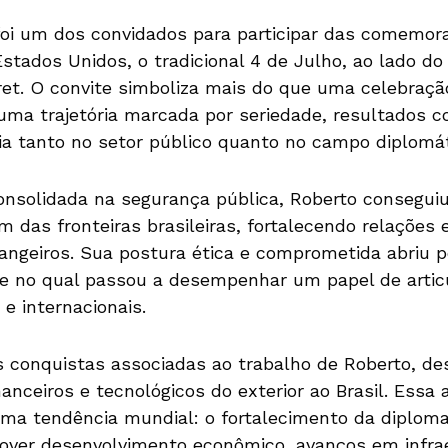
oi um dos convidados para participar das comemor
tados Unidos, o tradicional 4 de Julho, ao lado do
et. O convite simboliza mais do que uma celebraçã
ma trajetória marcada por seriedade, resultados 
ia tanto no setor público quanto no campo diplomát
nsolidada na segurança pública, Roberto conseguiu
m das fronteiras brasileiras, fortalecendo relações
angeiros. Sua postura ética e comprometida abriu p
te no qual passou a desempenhar um papel de artic
 e internacionais.
s conquistas associadas ao trabalho de Roberto, d
anceiros e tecnológicos do exterior ao Brasil. Essa
uma tendência mundial: o fortalecimento da diplom
over desenvolvimento econômico, avanços em infra