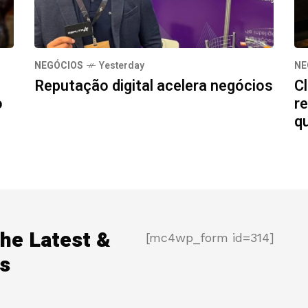
NEGÓCIOS
Yesterday
NE
Reputação digital acelera negócios
Cl
o
re
q
the Latest &
[mc4wp_form id=314]
s