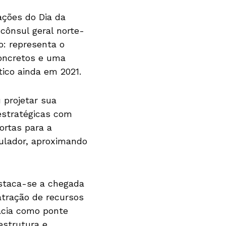
ações do Dia da
 cônsul geral norte-
o: representa o
concretos e uma
ico ainda em 2021.
 projetar sua
 estratégicas com
ortas para a
ulador, aproximando
estaca-se a chegada
 atração de recursos
acia como ponte
estrutura e