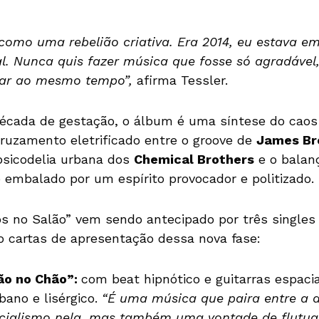
como uma rebelião criativa. Era 2014, eu estava e
al. Nunca quis fazer música que fosse só agradável
sar ao mesmo tempo”,
afirma Tessler.
cada de gestação, o álbum é uma síntese do cao
uzamento eletrificado entre o groove de
James B
 psicodelia urbana dos
Chemical Brothers
e o balan
o embalado por um espírito provocador e politizado.
os no Salão” vem sendo antecipado por três singles 
 cartas de apresentação dessa nova fase:
ão no Chão”:
com beat hipnótico e guitarras espacia
ano e lisérgico.
“É uma música que paira entre a d
ncialismo nela, mas também uma vontade de flutua