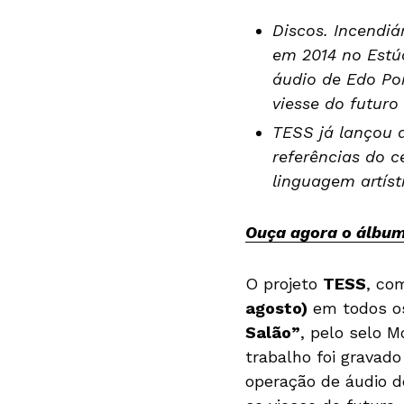
Discos. Incendiá
em 2014 no Estú
áudio de Edo Po
viesse do futuro
TESS já lançou d
referências do 
linguagem artís
Ouça agora o álbu
O projeto
TESS
, co
agosto)
em todos o
Salão”
, pelo selo M
trabalho foi gravad
operação de áudio 