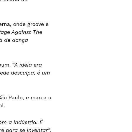
erna, onde groove e
age Against The
ta de dança
lbum.
“A ideia era
pede desculpa, é um
São Paulo, e marca o
l.
m a indústria. É
e para se inventar”,