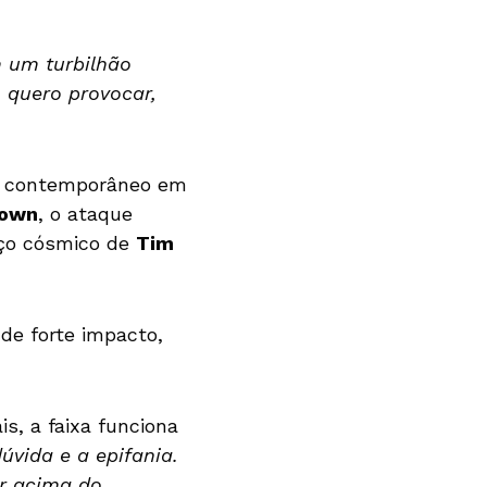
m um turbilhão
, quero provocar,
s contemporâneo em
rown
, o ataque
ço cósmico de
Tim
de forte impacto,
is, a faixa funciona
úvida e a epifania.
r acima do