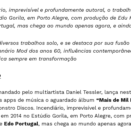
rio, imprevisível e profundamente autoral, o trabal
dio Gorila, em Porto Alegre, com produção de Edu 
rtugal, mas chega ao mundo apenas agora, e aind
iversos trabalhos solo, e se destaca por sua fusão
cenário Mod dos anos 60, influências contemporân
tica sempre em transformação
m
mandado pelo multiartista Daniel Tessler, lança nes
s apps de música o aguardado álbum
“Mais de Mil
onstro Discos. Incendiário, imprevisível e profundam
o em 2014 no Estúdio Gorila, em Porto Alegre, com 
de
Edo Portugal
, mas chega ao mundo apenas agora