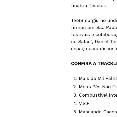
finaliza Tessler.
TESS surgiu no und
firmou em São Paulo
festivais e colabor
no Salão”, Daniel Te
espaço para discos 
CONFIRA A TRACKL
Mais de Mil Palh
Meus Pés Não E
Combustível Inte
V.S.F
Mascando Cacos 