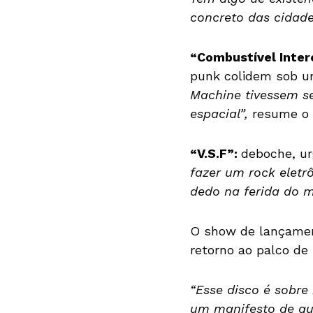
concreto das cidad
“Combustível Inter
punk colidem sob u
Machine tivessem se
espacial”,
resume o a
“V.S.F”:
deboche, ur
fazer um rock eletr
dedo na ferida do m
O show de lançamen
retorno ao palco de
“Esse disco é sobre
um manifesto de que