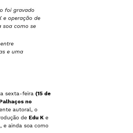
ho foi gravado
K e operação de
a soa como se
 entre
eas e uma
ta sexta-feira
(15 de
 Palhaços no
ente autoral, o
produção de
Edu K
e
, e ainda soa como