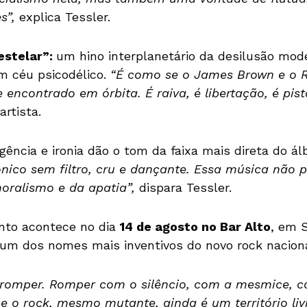
es”,
explica Tessler.
estelar”:
um hino interplanetário da desilusão mod
m céu psicodélico.
“É como se o James Brown e o R
 encontrado em órbita. É raiva, é libertação, é pis
rtista.
gência e ironia dão o tom da faixa mais direta do á
ônico sem filtro, cru e dançante. Essa música não 
oralismo e da apatia”,
dispara Tessler.
to acontece no dia
14 de agosto no Bar Alto
, em 
 um dos nomes mais inventivos do novo rock naciona
 romper. Romper com o silêncio, com a mesmice, co
 o rock, mesmo mutante, ainda é um território livr