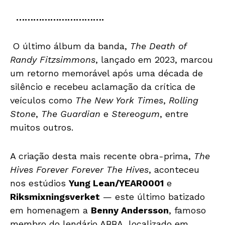
………………………….
O último álbum da banda,
The Death of
Randy Fitzsimmons
, lançado em 2023, marcou
um retorno memorável após uma década de
silêncio e recebeu aclamação da crítica de
veículos como
The New York Times
,
Rolling
Stone
,
The Guardian
e
Stereogum
, entre
muitos outros.
A criação desta mais recente obra-prima,
The
Hives Forever Forever The Hives
, aconteceu
nos estúdios
Yung Lean/YEAR0001
e
Riksmixningsverket
— este último batizado
em homenagem a
Benny Andersson
, famoso
membro do lendário ABBA, localizado em