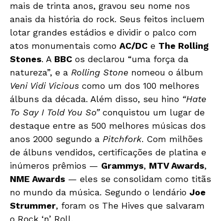
mais de trinta anos, gravou seu nome nos
anais da história do rock. Seus feitos incluem
lotar grandes estádios e dividir o palco com
atos monumentais como
AC/DC
e
The Rolling
Stones
. A
BBC
os declarou “uma força da
natureza”, e a
Rolling Stone
nomeou o álbum
Veni Vidi Vicious
como um dos 100 melhores
álbuns da década. Além disso, seu hino
“Hate
To Say I Told You So”
conquistou um lugar de
destaque entre as 500 melhores músicas dos
anos 2000 segundo a
Pitchfork
. Com milhões
de álbuns vendidos, certificações de platina e
inúmeros prêmios —
Grammys
,
MTV Awards
,
NME Awards
— eles se consolidam como titãs
no mundo da música. Segundo o lendário
Joe
Strummer
, foram os The Hives que salvaram
o Rock ‘n’ Roll.