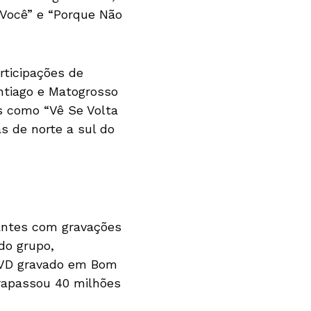
 Você” e “Porque Não
ticipações de
tiago e Matogrosso
as como “Vê Se Volta
 de norte a sul do
antes com gravações
do grupo,
 DVD gravado em Bom
rapassou 40 milhões