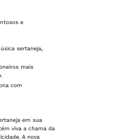
entosos e
úsica sertaneja,
oneiros mais
.
iona com
ertaneja em sua
tém viva a chama da
icidade. A nova