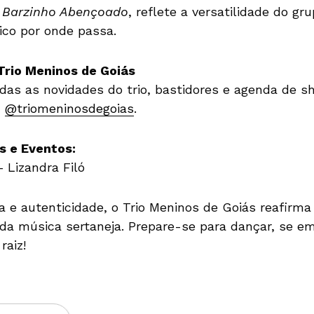
,
Barzinho Abençoado
, reflete a versatilidade do gr
co por onde passa.
rio Meninos de Goiás
as as novidades do trio, bastidores e agenda de sho
:
@triomeninosdegoias
.
s e Eventos:
 Lizandra Filó
ia e autenticidade, o Trio Meninos de Goiás reafir
a música sertaneja. Prepare-se para dançar, se emo
raiz!