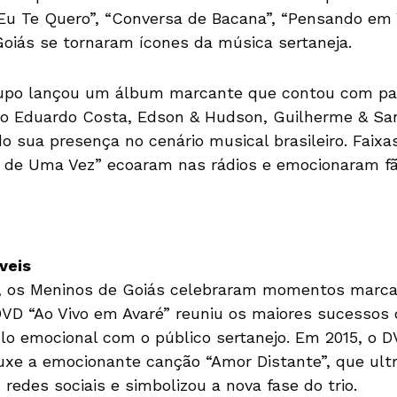
Eu Te Quero”, “Conversa de Bacana”, “Pensando em
Goiás se tornaram ícones da música sertaneja.
rupo lançou um álbum marcante que contou com par
 Eduardo Costa, Edson & Hudson, Guilherme & San
do sua presença no cenário musical brasileiro. Faix
 de Uma Vez” ecoaram nas rádios e emocionaram fãs
veis
ra, os Meninos de Goiás celebraram momentos marc
 DVD “Ao Vivo em Avaré” reuniu os maiores sucessos 
ulo emocional com o público sertanejo. Em 2015, o
uxe a emocionante canção “Amor Distante”, que ult
 redes sociais e simbolizou a nova fase do trio.