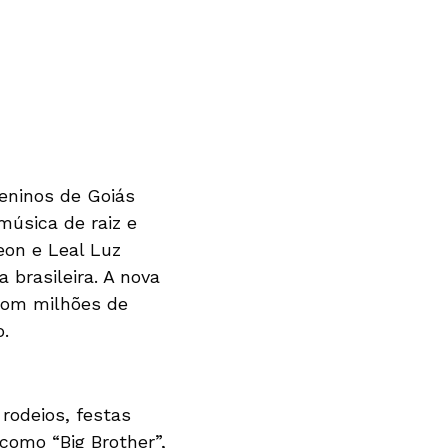
eninos de Goiás
úsica de raiz e
eon e Leal Luz
brasileira. A nova
 com milhões de
o.
rodeios, festas
como “Big Brother”,