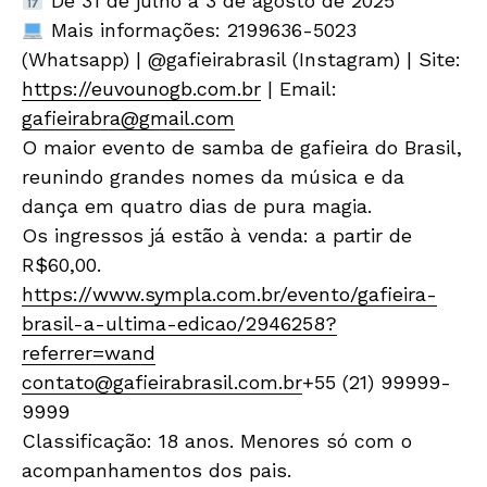
De 31 de julho a 3 de agosto de 2025
Mais informações: 2199636-5023
(Whatsapp) | @gafieirabrasil (Instagram) | Site:
https://euvounogb.com.br
| Email:
gafieirabra@gmail.com
O maior evento de samba de gafieira do Brasil,
reunindo grandes nomes da música e da
dança em quatro dias de pura magia.
Os ingressos já estão à venda: a partir de
R$60,00.
https://www.sympla.com.br/evento/gafieira-
brasil-a-ultima-edicao/2946258?
referrer=wand
contato@gafieirabrasil.com.br
+55 (21) 99999-
9999
Classificação: 18 anos. Menores só com o
acompanhamentos dos pais.