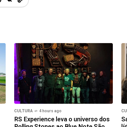
CULTURA
4 hours ago
CU
RS Experience leva o universo dos
S
Rolling Stones ao Blue Note São
lí