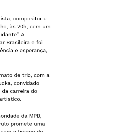
ista, compositor e
unho, às 20h, com um
udante”. A
Brasileira e foi
ência e esperança,
mato de trio, com a
ucka, convidado
 da carreira do
rtístico.
noridade da MPB,
áculo promete uma
 com o lirismo do