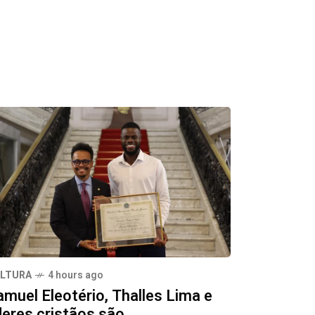
LTURA
4 hours ago
amuel Eleotério, Thalles Lima e
deres cristãos são