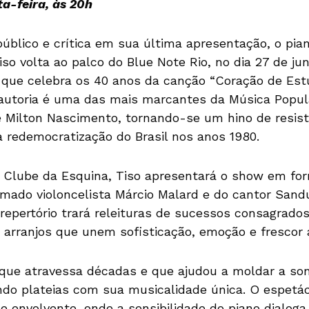
ta-feira, às 20h
úblico e crítica em sua última apresentação, o pian
iso volta ao palco do Blue Note Rio, no dia 27 de j
 que celebra os 40 anos da canção “Coração de Est
utoria é uma das mais marcantes da Música Popular 
e Milton Nascimento, tornando-se um hino de resist
a redemocratização do Brasil nos anos 1980.
Clube da Esquina, Tiso apresentará o show em for
omado violoncelista Márcio Malard e do cantor Sand
 repertório trará releituras de sucessos consagrados
arranjos que unem sofisticação, emoção e frescor a
que atravessa décadas e que ajudou a moldar a so
ndo plateias com sua musicalidade única. O espet
e envolvente, onde a sensibilidade do piano dialoga