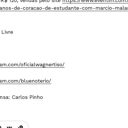
 R$ 120, vendas pelo site
https://www.eventim.com.b
0-anos-de-coracao-de-estudante-com-marcio-mala
 Livre
am.com/oficialwagnertiso/
ram.com/bluenoterio/
nsa: Carlos Pinho