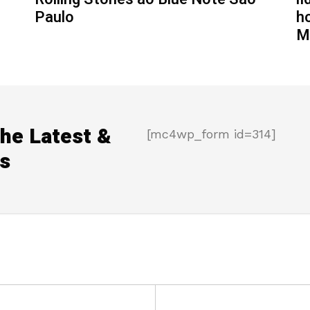
Paulo
h
Mu
the Latest &
[mc4wp_form id=314]
s