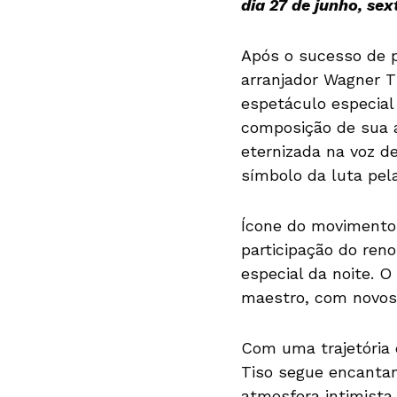
dia 27 de junho, sex
Após o sucesso de p
arranjador Wagner T
espetáculo especial
composição de sua a
eternizada na voz d
símbolo da luta pel
Ícone do movimento 
participação do ren
especial da noite. O
maestro, com novos 
Com uma trajetória 
Tiso segue encanta
atmosfera intimista 