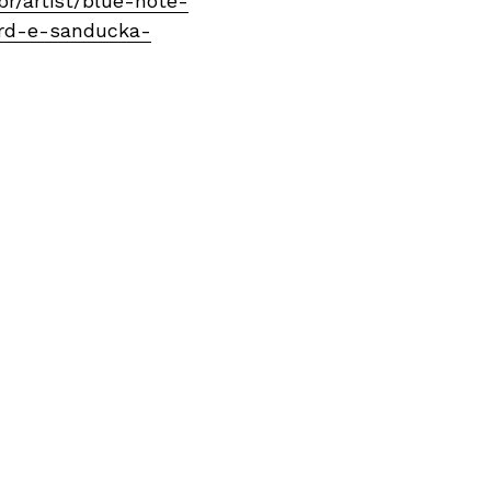
r/artist/blue-note-
rd-e-sanducka-